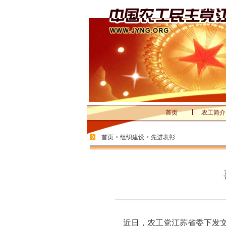
首页
农工简介
首页
>
组织建设
>
先进表彰
近日，农工党江苏省委下发文件