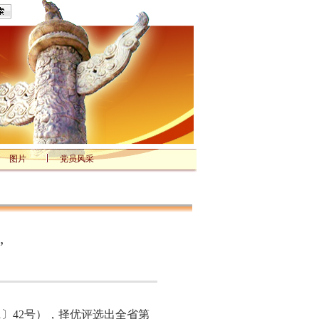
图片
党员风采
”
〕42号），择优评选出全省第