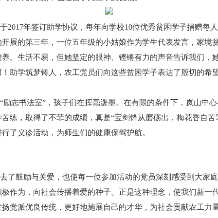
2017年签订助学协议，每年向学校10位优秀贫困学子捐赠每人
动开展的第三年，一位五年级的小姑娘作为学生代表发言，家境
赡养。生活不易，但她坚定的眼神、铿锵有力的声音告诉我们，
谢！助学筑梦铸人，农工党员们向这些贫困学子表达了殷切的希
“励志书法室”，孩子们在挥毫泼墨。在有限的条件下，岚山中
苦练，取得了不菲的成绩，真是“宝剑锋从磨砺出，梅花香自苦
进行了义诊活动，为师生们的健康保驾护航。
去了鼓励与关爱，也使每一位参加活动的党员深刻感受到大家庭
积极作为，向社会传播着爱的种子。正是这种理念，使我们新一
发扬党派优良传统，更好地施展自己的才华，为社会贡献农工力