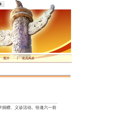
图片
党员风采
学捐赠、义诊活动。恰逢六一前